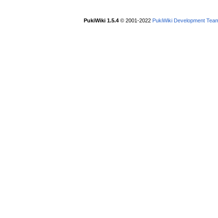
PukiWiki 1.5.4
© 2001-2022
PukiWiki Development Tea