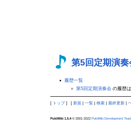
第5回定期演奏
履歴一覧
第5回定期演奏会
の履歴は
[
トップ
] [
新規
|
一覧
|
検索
|
最終更新
|
PukiWiki 1.5.4
© 2001-2022
PukiWiki Development Tea