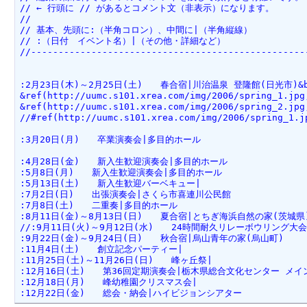
// ← 行頭に // があるとコメント文（非表示）になります。

//

// 基本、先頭に:（半角コロン）、中間に|（半角縦線）

// :（日付　イベント名）|（その他・詳細など）

//---------------------------------------------------
:2月23日(木)～2月25日(土)　　春合宿|川治温泉 登隆館(日光市)&br
&ref(http://uumc.s101.xrea.com/img/2006/spring_1.jpg,
&ref(http://uumc.s101.xrea.com/img/2006/spring_2.jpg,
//#ref(http://uumc.s101.xrea.com/img/2006/spring_1.jp
:3月20日(月)　　卒業演奏会|多目的ホール

:4月28日(金)　　新入生歓迎演奏会|多目的ホール

:5月8日(月)　　新入生歓迎演奏会|多目的ホール

:5月13日(土)　　新入生歓迎バーベキュー|

:7月2日(日)　　出張演奏会|さくら市喜連川公民館

:7月8日(土)　　二重奏|多目的ホール

:8月11日(金)～8月13日(日)　　夏合宿|とちぎ海浜自然の家(茨城県)
//:9月11日(火)～9月12日(水)　　24時間耐久リレーボウリング大
:9月22日(金)～9月24日(日)　　秋合宿|烏山青年の家(烏山町)

:11月4日(土)　　創立記念パーティー|

:11月25日(土)～11月26日(日)　　峰ヶ丘祭|

:12月16日(土)　　第36回定期演奏会|栃木県総合文化センター メイ
:12月18日(月)　　峰幼稚園クリスマス会|

:12月22日(金)　　総会・納会|ハイビジョンシアター